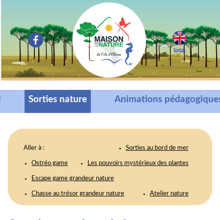
English
l
Sorties nature
Animations pédagogique
Aller à :
sorties au bord de mer
ostréo game
les pouvoirs mystérieux des plantes
escape game grandeur nature
chasse au trésor grandeur nature
atelier nature