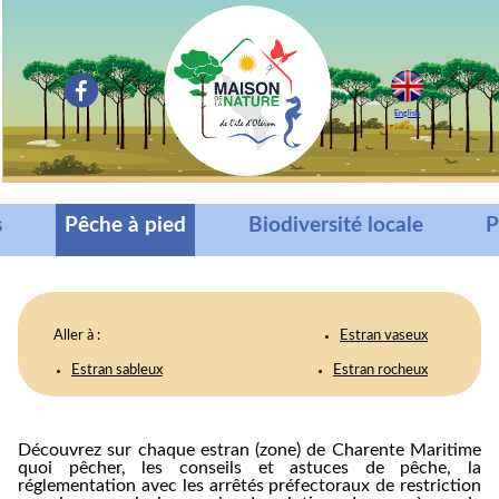
English
s
Pêche à pied
Biodiversité locale
P
Aller à :
estran vaseux
estran sableux
estran rocheux
Découvrez sur chaque estran (zone) de Charente Maritime
quoi pêcher, les conseils et astuces de pêche, la
réglementation avec les arrêtés préfectoraux de restriction