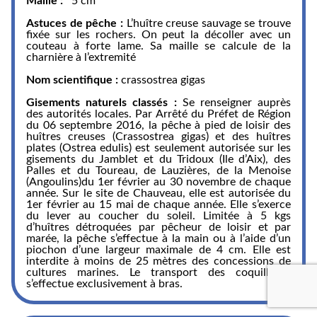
Maille :
5 cm
Astuces de pêche :
L’huître creuse sauvage se trouve
fixée sur les rochers. On peut la décoller avec un
couteau à forte lame. Sa maille se calcule de la
charnière à l’extremité
Nom scientifique :
crassostrea gigas
Gisements naturels classés :
Se renseigner auprès
des autorités locales. Par Arrêté du Préfet de Région
du 06 septembre 2016, la pêche à pied de loisir des
huîtres creuses (Crassostrea gigas) et des huîtres
plates (Ostrea edulis) est seulement autorisée sur les
gisements du Jamblet et du Tridoux (Ile d’Aix), des
Palles et du Toureau, de Lauzières, de la Menoise
(Angoulins)du 1er février au 30 novembre de chaque
année. Sur le site de Chauveau, elle est autorisée du
1er février au 15 mai de chaque année. Elle s’exerce
du lever au coucher du soleil. Limitée à 5 kgs
d’huîtres détroquées par pêcheur de loisir et par
marée, la pêche s’effectue à la main ou à l’aide d’un
piochon d’une largeur maximale de 4 cm. Elle est
interdite à moins de 25 mètres des concessions de
cultures marines. Le transport des coquillages
s’effectue exclusivement à bras.