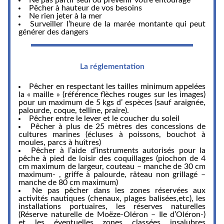
Ne pas partir seul ou prévenir votre entourage
Pêcher à hauteur de vos besoins
Ne rien jeter à la mer
Surveiller l’heure de la marée montante qui peut
générer des dangers
La réglementation
Pêcher en respectant les tailles minimum appelées
la « maille » (référence flèches rouges sur les images)
pour un maximum de 5 kgs d’ espèces (sauf araignée,
palourde, coque, telline, praire).
Pêcher entre le lever et le coucher du soleil
Pêcher à plus de 25 mètres des concessions de
cultures marines (écluses à poissons, bouchot à
moules, parcs à huîtres)
Pêcher à l’aide d’instruments autorisés pour la
pêche à pied de loisir des coquillages (piochon de 4
cm maximum de largeur, couteau – manche de 30 cm
maximum- , griffe à palourde, râteau non grillagé –
manche de 80 cm maximum)
Ne pas pêcher dans les zones réservées aux
activités nautiques (chenaux, plages balisées,etc), les
installations portuaires, les réserves naturelles
(Réserve naturelle de Moëze-Oléron – Ile d’Oléron-)
et les éventuelles zones classées insalubres